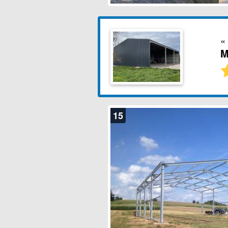
«
M
15