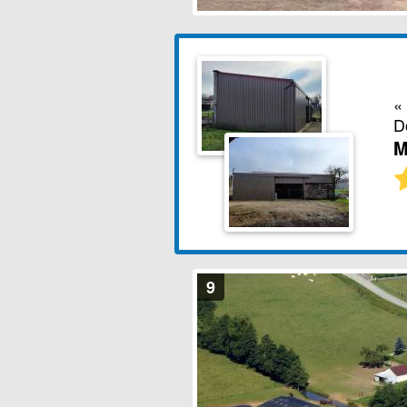
«
D
M
9