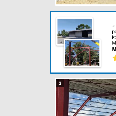
«
p
k
M
M
3