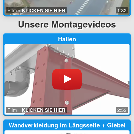
Film »
KLICKEN SIE HIER
1:32
Unsere Montagevideos
Hallen
Film »
KLICKEN SIE HIER
2:52
Wandverkleidung im Längsseite + Giebel