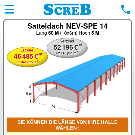
Satteldach NEV-SPE 14
Lang
60 M
(10x6m)
Hoch
5 M
Verzinkt
52
196
€
NP
Lackiert
2
62.14
€
pro m
46
485
€
NP
2
55.34
€
pro m
SIE KÖNNEN DIE LÄNGE VON IHRE HALLE
WÄHLEN :