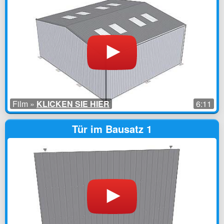
Film »
KLICKEN SIE HIER
6:11
Tür im Bausatz 1