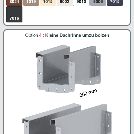
8024
1019
1015
9002
9010
9006
7015
7016
Option
4
:
Kleine Dachrinne umzu bolzen